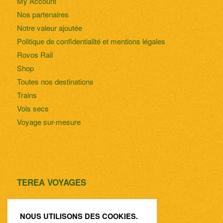
My Account
Nos partenaires
Notre valeur ajoutée
Politique de confidentialité et mentions légales
Rovos Rail
Shop
Toutes nos destinations
Trains
Vols secs
Voyage sur-mesure
TEREA VOYAGES
55 Bd Maréchal Joffre
83000 Toulon
NOUS UTILISONS DES COOKIES.