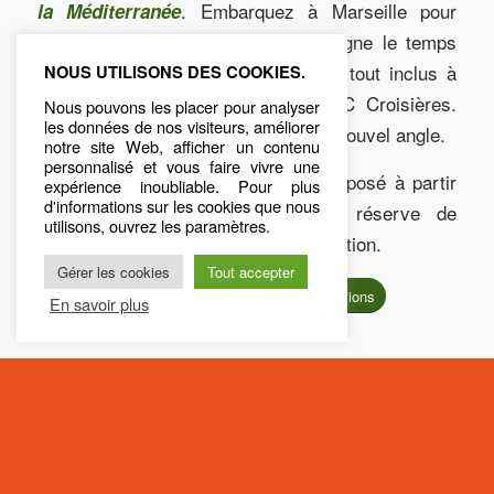
. Embarquez à Marseille pour
la Méditerranée
explorer l’Italie, la Tunisie et l’Espagne le temps
d’une semaine. Profitez d’un séjour tout inclus à
NOUS UTILISONS DES COOKIES.
bord d’un bateau exceptionnel MSC Croisières.
Nous pouvons les placer pour analyser
les données de nos visiteurs, améliorer
Découvrez la Méditerranée sous un nouvel angle.
notre site Web, afficher un contenu
personnalisé et vous faire vivre une
Ce voyage d’exception vous est proposé à partir
expérience inoubliable. Pour plus
d'informations sur les cookies que nous
de
, sous réserve de
669 € par personne
utilisons, ouvrez les paramètres.
disponibilité au moment de la réservation.
Gérer les cookies
Tout accepter
Contactez-nous pour plus d’informations
En savoir plus
Balade privative en mer