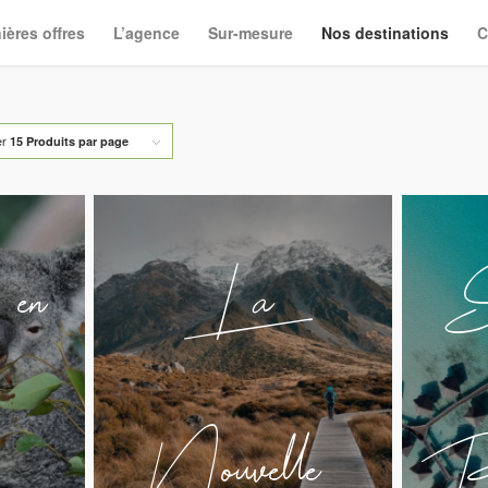
ières offres
L’agence
Sur-mesure
Nos destinations
C
er
15 Produits par page
 en
La
S
Nouvelle-
Po