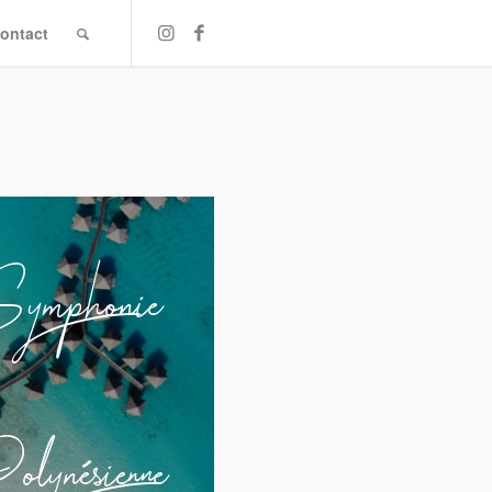
ontact
ymphonie
lynésienne