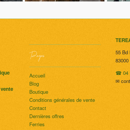
Zélande en
TERE
55 Bd 
Pages
83000 
liberté
☎ 04 
tique
Accueil
✉ con
Blog
 vente
Boutique
Conditions générales de vente
Contact
Dernières offres
Ferries