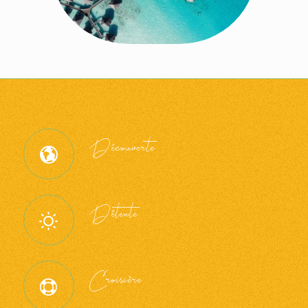
Découverte
Détente
Croisière