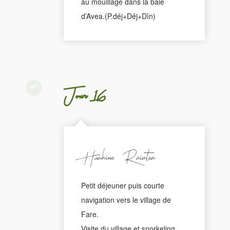
au mouillage dans la baie
d’Avea.(P.déj+Déj+Dîn)
Jour 16
Huahine - Raiatea
Petit déjeuner puis courte
navigation vers le village de
Fare.
Visite du village et snorkeling.