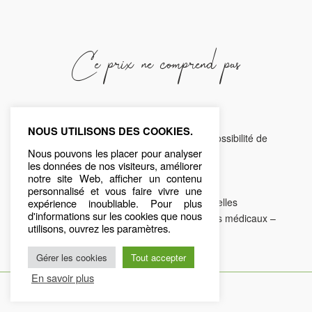
Ce prix ne comprend pas
– Les excursions en option
NOUS UTILISONS DES COOKIES.
– Les boissons et repas non mentionnés (possibilité de
Nous pouvons les placer pour analyser
formule demi-pension : nous consulter)
les données de nos visiteurs, améliorer
– Les dépenses personnelles et pourboires
notre site Web, afficher un contenu
– Les excursions suggérées en option
personnalisé et vous faire vivre une
– Les assurances complémentaires optionnelles
expérience inoubliable. Pour plus
d'informations sur les cookies que nous
(assistance-rapatriement – annulation – frais médicaux –
utilisons, ouvrez les paramètres.
bagages…)
Gérer les cookies
Tout accepter
En savoir plus