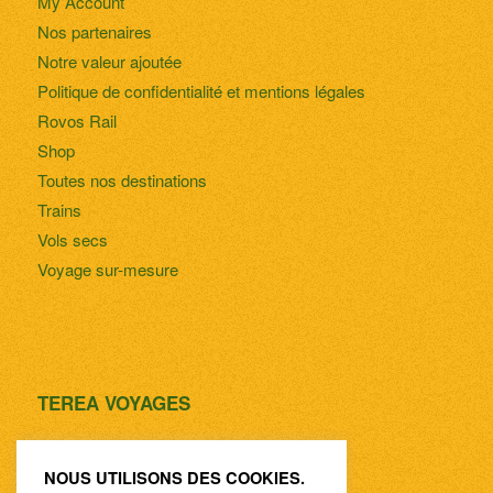
My Account
Nos partenaires
Notre valeur ajoutée
Politique de confidentialité et mentions légales
Rovos Rail
Shop
Toutes nos destinations
Trains
Vols secs
Voyage sur-mesure
TEREA VOYAGES
55 Bd Maréchal Joffre
83000 Toulon
NOUS UTILISONS DES COOKIES.