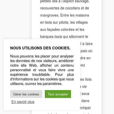
petites îles à l’aspect sauvage,
recouvertes de cocotiers et de
mangroves. Entre les maisons
en bois sur pilotis, les villages
aux façades colorées et les
barques-taxis qui sillonnent le
littoral, tout ici contribuent à faire
NOUS UTILISONS DES COOKIES.
de ce décor un havre de paix où
Nous pouvons les placer pour analyser
vous pourrez vous détendre en
les données de nos visiteurs, améliorer
notre site Web, afficher un contenu
toute sérénité. Vous pouvez
personnalisé et vous faire vivre une
monter à bord d’une des
expérience inoubliable. Pour plus
d'informations sur les cookies que nous
navettes pour découvrir les îlots
utilisons, ouvrez les paramètres.
alentours et apercevoir la vie
sous-marine qui s’agitent sous
Gérer les cookies
Tout accepter
la coque de votre bateau dans
En savoir plus
la baie des dauphins. L’archipel