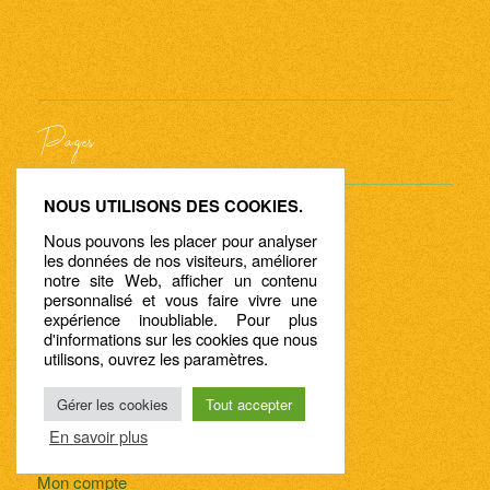
Pages
NOUS UTILISONS DES COOKIES.
Accueil
Nous pouvons les placer pour analyser
Blog
les données de nos visiteurs, améliorer
Boutique
notre site Web, afficher un contenu
personnalisé et vous faire vivre une
Conditions générales de vente
expérience inoubliable. Pour plus
Contact
d'informations sur les cookies que nous
utilisons, ouvrez les paramètres.
Dernières offres
Ferries
Gérer les cookies
Tout accepter
L’agence
En savoir plus
Location de voiture
Mon compte