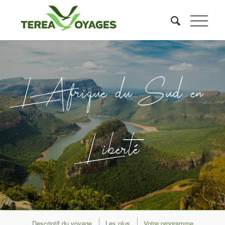
L’Afrique du Sud en
Liberté
Descriptif du voyage
Les plus
Votre programme